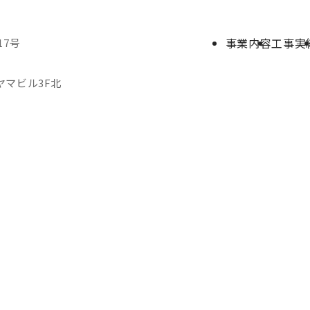
事業内容
工事実
17号
ルヤマビル3F北