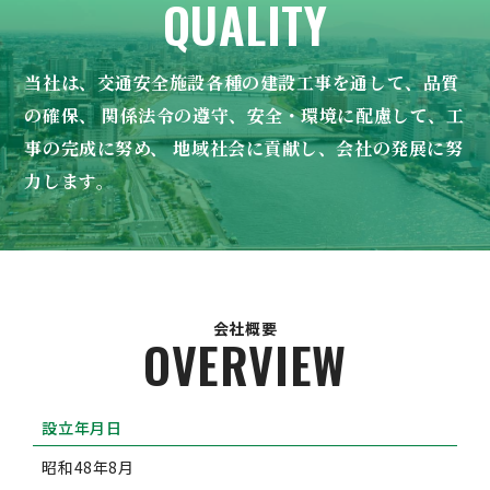
QUALITY
当社は、交通安全施設各種の建設工事を通して、品質
の確保、
関係法令の遵守、安全・環境に配慮して、工
事の完成に努め、
地域社会に貢献し、会社の発展に努
力します。
会社概要
OVERVIEW
設立年月日
昭和48年8月